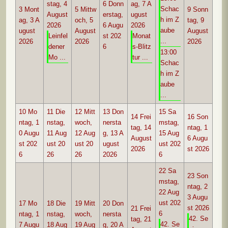
stag, 4
6
Donn
ag, 7 A
Schac
3
Mont
5
Mittw
9
Sonn
August
erstag,
ugust
h im Z
ag, 3 A
och, 5
tag, 9
2026
6 Augu
2026
aube
ugust
August
August
Leinfel
st 202
Monat
...
2026
2026
2026
dener
6
s-Blitz
13:00
Mo ...
tur ...
Schac
h im Z
aube
...
10
Mo
11
Die
12
Mitt
13
Don
15
Sa
14
Frei
16
Son
ntag, 1
nstag,
woch,
nersta
mstag,
tag, 14
ntag, 1
0 Augu
11 Aug
12 Aug
g, 13 A
15 Aug
August
6 Augu
st 202
ust 20
ust 20
ugust
ust 202
2026
st 2026
6
26
26
2026
6
22
Sa
23
Son
mstag,
ntag, 2
22 Aug
3 Augu
ust 202
17
Mo
18
Die
19
Mitt
20
Don
st 2026
21
Frei
6
ntag, 1
nstag,
woch,
nersta
42. Se
tag, 21
42. Se
7 Augu
18 Aug
19 Aug
g, 20 A