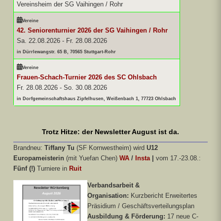
Vereinsheim der SG Vaihingen / Rohr
Vereine
42. Seniorenturnier 2026 der SG Vaihingen / Rohr
Sa. 22.08.2026
-
Fr. 28.08.2026
in Dürrlewangstr. 65 B, 70565 Stuttgart-Rohr
Vereine
Frauen-Schach-Turnier 2026 des SC Ohlsbach
Fr. 28.08.2026
-
So. 30.08.2026
in Dorfgemeinschaftshaus Zipfelhusen, Weißenbach 1, 77723 Ohlsbach
Trotz Hitze: der Newsletter August ist da.
Brandneu:
Tiffany Tu
(SF Kornwestheim) wird
U12
Europameisterin
(mit Yuefan Chen)
WA
/
Insta
|
vom 17.-23.08.:
Fünf (!)
Turniere in
Ruit
Verbandsarbeit &
Organisation:
Kurzbericht Erweitertes
Präsidium / Geschäftsverteilungsplan
Ausbildung & Förderung:
17 neue C-