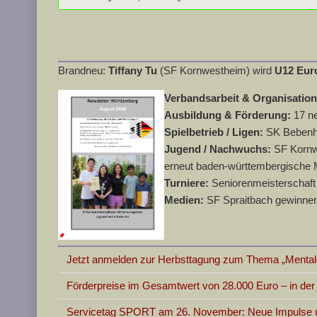
Brandneu:
Tiffany Tu
(SF Kornwestheim) wird
U12 Eur
Verbandsarbeit & Organisatio
Ausbildung & Förderung:
17 n
Spielbetrieb / Ligen:
SK Bebenha
Jugend / Nachwuchs:
SF Kornwe
erneut baden-württembergische 
Turniere:
Seniorenmeisterschaft 
Medien:
SF Spraitbach gewinnen
Jetzt anmelden zur Herbsttagung zum Thema „Mentale
Förderpreise im Gesamtwert von 28.000 Euro – in d
Servicetag SPORT am 26. November: Neue Impulse un