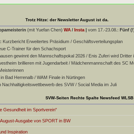
Trotz Hitze: der Newsletter August ist da.
opameisterin
(mit Yuefan Chen)
WA
/
Insta
|
vom 17.-23.08.:
Fünf (!
n:
Kurzbericht Erweitertes Präsidium / Geschäftsverteilungsplan
eue C-Trainer für den Schachsport
usen gewinnt den Mannschaftspokal 2026 / Enis Zuferi wird Dritter 
stheim brillieren mit Jugendarbeit / Mädchenmannschaft des SC Murr
Meisterinnen
in Bad Herrenalb / WAM Finale in Nürtingen
 Nachhaltigkeitswettbewerb des SVW / Social Media im Juli
SVW-Seiten Rechte Spalte Newsfeed WLSB
 Gesundheit im Sportverein“
er August-Ausgabe von SPORT in BW
d Inspiration