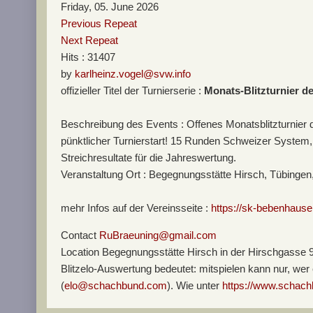
Friday, 05. June 2026
Previous Repeat
Next Repeat
Hits
: 31407
by
karlheinz.vogel@svw.info
offizieller Titel der Turnierserie :
Monats-Blitzturnier 
Beschreibung des Events : Offenes Monatsblitzturnier 
pünktlicher Turnierstart! 15 Runden Schweizer System, 
Streichresultate für die Jahreswertung.
Veranstaltung Ort : Begegnungsstätte Hirsch, Tübinge
mehr Infos auf der Vereinsseite :
https://sk-bebenhause
Contact
RuBraeuning@gmail.com
Location
Begegnungsstätte Hirsch in der Hirschgasse 9
Blitzelo-Auswertung bedeutet: mitspielen kann nur, wer
(
elo@schachbund.com
). Wie unter
https://www.schachb