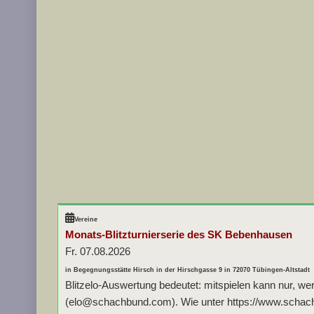
Vereine
Monats-Blitzturnierserie des SK Bebenhausen
Fr. 07.08.2026
in Begegnungsstätte Hirsch in der Hirschgasse 9 in 72070 Tübingen-Altstadt
Blitzelo-Auswertung bedeutet: mitspielen kann nur, we
(elo@schachbund.com). Wie unter https://www.schachbu