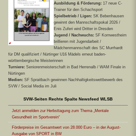
Ausbildung & Förderung:
17 neue C-
Trainer für den Schachsport
Spielbetrieb / Ligen:
SK Bebenhausen
gewinnt den Mannschaftspokal 2026 /
Enis Zuferi wird Dritter in Dresden
Jugend / Nachwuchs:
SF Kornwestheim
brillieren mit Jugendarbeit /
Mädchenmannschaft des SC Murrhardt
für DM qualifiziert / Nürtinger U16 Mädels erneut baden-
württembergische Meisterinnen
Turniere:
Seniorenmeisterschaft in Bad Herrenalb / WAM Finale in
Nürtingen
Medien:
SF Spraitbach gewinnen Nachhaltigkeitswettbewerb des
SVW / Social Media im Juli
SVW-Seiten Rechte Spalte Newsfeed WLSB
Jetzt anmelden zur Herbsttagung zum Thema „Mentale
Gesundheit im Sportverein“
Förderpreise im Gesamtwert von 28.000 Euro – in der August-
Ausgabe von SPORT in BW