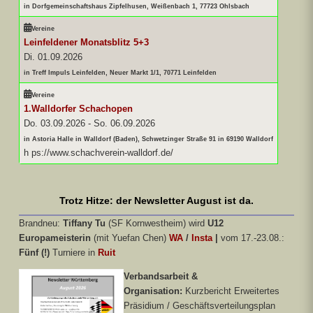
in Dorfgemeinschaftshaus Zipfelhusen, Weißenbach 1, 77723 Ohlsbach
Vereine
Leinfeldener Monatsblitz 5+3
Di. 01.09.2026
in Treff Impuls Leinfelden, Neuer Markt 1/1, 70771 Leinfelden
Vereine
1.Walldorfer Schachopen
Do. 03.09.2026
-
So. 06.09.2026
in Astoria Halle in Walldorf (Baden), Schwetzinger Straße 91 in 69190 Walldorf
h ps://www.schachverein-walldorf.de/
Trotz Hitze: der Newsletter August ist da.
Brandneu:
Tiffany Tu
(SF Kornwestheim) wird
U12
Europameisterin
(mit Yuefan Chen)
WA
/
Insta
|
vom 17.-23.08.:
Fünf (!)
Turniere in
Ruit
Verbandsarbeit &
Organisation:
Kurzbericht Erweitertes
Präsidium / Geschäftsverteilungsplan