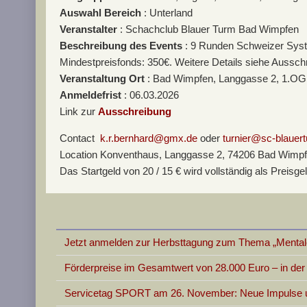
Auswahl Bereich
: Unterland
Veranstalter
: Schachclub Blauer Turm Bad Wimpfen
Beschreibung des Events
: 9 Runden Schweizer Syste
Mindestpreisfonds: 350€. Weitere Details siehe Aussc
Veranstaltung Ort
: Bad Wimpfen, Langgasse 2, 1.OG
Anmeldefrist
: 06.03.2026
Link zur
Ausschreibung
Contact
k.r.bernhard@gmx.de
oder
turnier@sc-blauer
Location
Konventhaus, Langgasse 2, 74206 Bad Wimp
Das Startgeld von 20 / 15 € wird vollständig als Preis
Jetzt anmelden zur Herbsttagung zum Thema „Mentale
Förderpreise im Gesamtwert von 28.000 Euro – in d
Servicetag SPORT am 26. November: Neue Impulse un