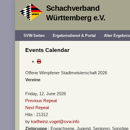
Schachverband
Württemberg e.V.
SVW-Seiten
Ergebnisdienst & Portal
Alter Ergebnis
Events Calendar
Offene Wimpfener Stadtmeisterschaft 2026
Vereine
Friday, 12. June 2026
Previous Repeat
Next Repeat
Hits
: 21312
by
karlheinz.vogel@svw.info
Zielgruppe
: Erwachsene, Jugend, Senioren, Sonstige