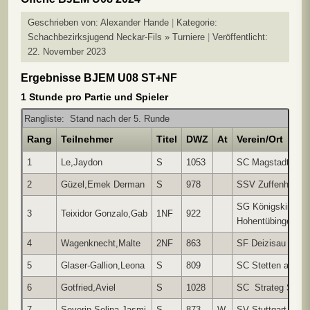
Geschrieben von:
Alexander Hande
Kategorie:
Schachbezirksjugend Neckar-Fils » Turniere
Veröffentlicht:
22. November 2023
Ergebnisse BJEM U08 ST+NF
1 Stunde pro Partie und Spieler
Rangliste: Stand nach der 5. Runde
Rang
Teilnehmer
Titel
DWZ
At
Verein/Ort
1
Le,Jaydon
S
1053
SC Magstadt
2
Güzel,Emek Derman
S
978
SSV Zuffenhause
SG Königskinder
3
Teixidor Gonzalo,Gab
1NF
922
Hohentübingen
4
Wagenknecht,Malte
2NF
863
SF Deizisau
5
Glaser-Gallion,Leona
S
809
SC Stetten a.d.F.
6
Gotfried,Aviel
S
1028
SC Strateg Stuttg
7
Severin,Selina Jasmi
S
873
W
SV Stuttgart-Wolf