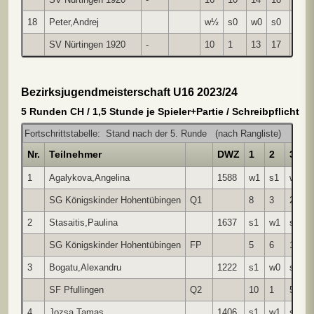
18
Peter,Andrej
w½
s0
w0
s0
s0
SV Nürtingen 1920
-
10
1
13
17
14
Bezirksjugendmeisterschaft U16 2023/24
5 Runden CH / 1,5 Stunde je Spieler+Partie / Schreibpflicht
Fortschrittstabelle: Stand nach der 5. Runde (nach Rangliste)
Nr.
Teilnehmer
DWZ
1
2
3
1
Agalykova,Angelina
1588
w1
s1
w1
SG Königskinder Hohentübingen
Q1
8
3
2
2
Stasaitis,Paulina
1637
s1
w1
s0
SG Königskinder Hohentübingen
FP
5
6
1
3
Bogatu,Alexandru
1222
s1
w0
s0
SF Pfullingen
Q2
10
1
5
4
Jozsa,Tamas
1406
s1
w1
s0