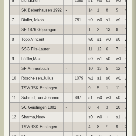
6
Liu,Zichen
1085
s1
w0
s1
w0
s0
SK Bebenhausen 1992
-
14
1
8
5
4
7
Dialler,Jakob
781
s0
w0
s1
w1
s½
SF 1876 Göppingen
-
1
2
13
8
11
8
Topp,Vincent
w0
s1
w0
s0
w1
SSG Fils-Lauter
11
12
6
7
13
9
Löffler,Max
s0
w1
s0
w0
+
SF Ammerbuch
-
10
13
5
12
*
10
Röscheisen,Julius
1079
w1
s1
s0
w1
w0
TSV/RSK Esslingen
-
9
5
1
11
3
11
Schmid,Toni Johanne
897
s1
w0
w0
s0
w½
SC Geislingen 1881
-
8
4
3
10
7
12
Sharma,Neev
s0
w0
+
s1
w0
TSV/RSK Esslingen
-
4
8
*
9
2