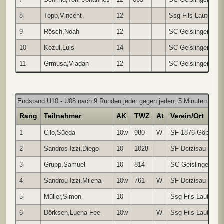
8
Topp,Vincent
12
Ssg Fils-Lauter
9
Rösch,Noah
12
SC Geislingen
10
Kozul,Luis
14
SC Geislingen
11
Grmusa,Vladan
12
SC Geislingen
Endstand U10 - U08 nach 9 Runden jeder gegen jeden, 5 Minuten pro Pa
Rang
Teilnehmer
AK
TWZ
At
Verein/Ort
1
Cilo,Süeda
10w
980
W
SF 1876 Göpping
2
Sandros Izzi,Diego
10
1028
SF Deizisau
3
Grupp,Samuel
10
814
SC Geislingen
4
Sandrou Izzi,Milena
10w
761
W
SF Deizisau
5
Müller,Simon
10
Ssg Fils-Lauter
6
Dörksen,Luena Fee
10w
W
Ssg Fils-Lauter