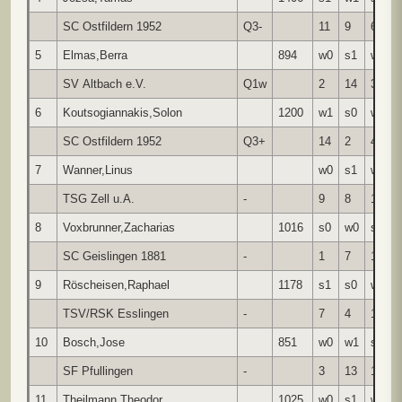
SC Ostfildern 1952
Q3-
11
9
6
5
Elmas,Berra
894
w0
s1
w1
SV Altbach e.V.
Q1w
2
14
3
6
Koutsogiannakis,Solon
1200
w1
s0
w1
SC Ostfildern 1952
Q3+
14
2
4
7
Wanner,Linus
w0
s1
w1
TSG Zell u.A.
-
9
8
14
8
Voxbrunner,Zacharias
1016
s0
w0
s1
SC Geislingen 1881
-
1
7
13
9
Röscheisen,Raphael
1178
s1
s0
w1
TSV/RSK Esslingen
-
7
4
12
10
Bosch,Jose
851
w0
w1
s1
SF Pfullingen
-
3
13
11
11
Theilmann,Theodor
1025
w0
s1
w0