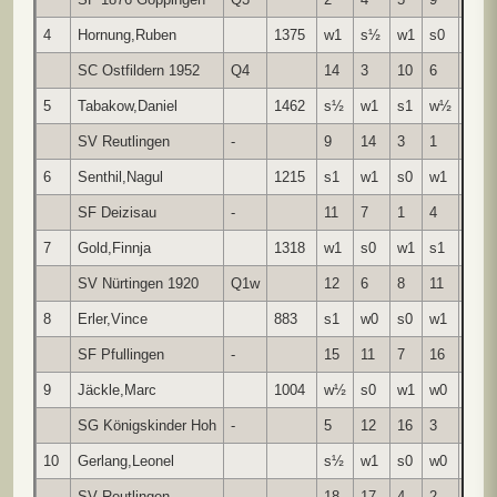
4
Hornung,Ruben
1375
w1
s½
w1
s0
w1
SC Ostfildern 1952
Q4
14
3
10
6
11
5
Tabakow,Daniel
1462
s½
w1
s1
w½
s0
SV Reutlingen
-
9
14
3
1
2
6
Senthil,Nagul
1215
s1
w1
s0
w1
s0
SF Deizisau
-
11
7
1
4
3
7
Gold,Finnja
1318
w1
s0
w1
s1
w0
SV Nürtingen 1920
Q1w
12
6
8
11
1
8
Erler,Vince
883
s1
w0
s0
w1
w1
SF Pfullingen
-
15
11
7
16
12
9
Jäckle,Marc
1004
w½
s0
w1
w0
s1
SG Königskinder Hoh
-
5
12
16
3
13
10
Gerlang,Leonel
s½
w1
s0
w0
s1
SV Reutlingen
-
18
17
4
2
16