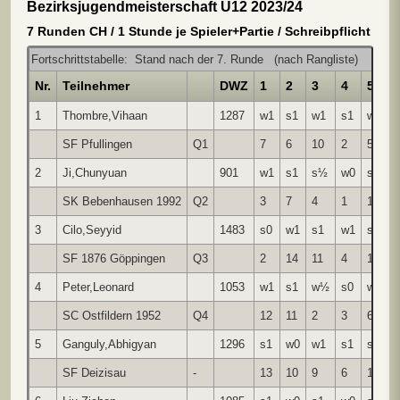
Bezirksjugendmeisterschaft U12 2023/24
7 Runden CH / 1 Stunde je Spieler+Partie / Schreibpflicht
Fortschrittstabelle: Stand nach der 7. Runde (nach Rangliste)
Nr.
Teilnehmer
DWZ
1
2
3
4
5
1
Thombre,Vihaan
1287
w1
s1
w1
s1
w½
SF Pfullingen
Q1
7
6
10
2
5
2
Ji,Chunyuan
901
w1
s1
s½
w0
s1
SK Bebenhausen 1992
Q2
3
7
4
1
12
3
Cilo,Seyyid
1483
s0
w1
s1
w1
s1
SF 1876 Göppingen
Q3
2
14
11
4
10
4
Peter,Leonard
1053
w1
s1
w½
s0
w1
SC Ostfildern 1952
Q4
12
11
2
3
6
5
Ganguly,Abhigyan
1296
s1
w0
w1
s1
s½
SF Deizisau
-
13
10
9
6
1