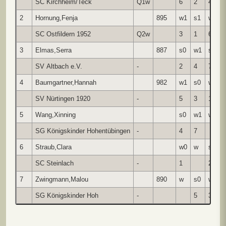
SC Kirchheim/Teck
Q1w
6
2
4
2
Hornung,Fenja
895
w1
s1
w½
SC Ostfildern 1952
Q2w
3
1
6
3
Elmas,Serra
887
s0
w1
s1
SV Altbach e.V.
-
2
4
7
4
Baumgartner,Hannah
982
w1
s0
w0
SV Nürtingen 1920
-
5
3
1
5
Wang,Xinning
s0
w1
w
SG Königskinder Hohentübingen
-
4
7
6
Straub,Clara
w0
w
s½
SC Steinlach
-
1
2
7
Zwingmann,Malou
890
w
s0
w0
SG Königskinder Hoh
-
5
3