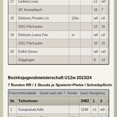
17
Lederer,Louis
s1
w0
s0
SF Ammerbuch
16
7
11
18
Dörksen,Phoebe Lin
Q3w
w0
s0
+
SSG Fils/Lauter
12
16
*
19
Dörksen,Luena Fee
w
w0
s0
w1
SSG Fils/Lauter
10
15
16
20
Erlikh,Simon
w0
w0
Göppingen
9
14
Bezirksjugendmeisterschaft U12w 2023/24
7 Runden RR / 1 Stunde je Spielerin+Partie / Schreibpflicht
Fortschrittstabelle: Stand nach der 7. Runde (nach Rangliste)
Nr.
Teilnehmer
DWZ
1
2
3
1
Guruprasad,Aditi
1149
s1
w0
s1