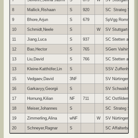
8
Mallick,Rishaan
S
920
SC Strateg Stuttg
9
Bhore,Arjun
S
679
SpVgg Rommelsh
10
Schmidt,Neele
S
W
SV Stuttgart-Wolf
11
Jiang,Luca
S
937
SC Stetten a.d.F.
12
Bao,Hector
S
765
SGem Vaihingen-
13
Liu,David
S
766
SC Stetten a.d.F.
13
Kleine-Katthöfer,Lin
S
SSV Zuffenhause
15
Vedgaev,David
3NF
SV Nürtingen 192
16
Garkavyy,Georgii
S
SV Schwaikheim
17
Hornung,Kilian
NF
711
SC Ostfildern
18
Meiser,Johannes
S
SC Strateg Stuttg
19
Zimmerling,Alina
wNF
W
SV Nürtingen 192
20
Schneyer,Ragnar
S
SC Affalterbach