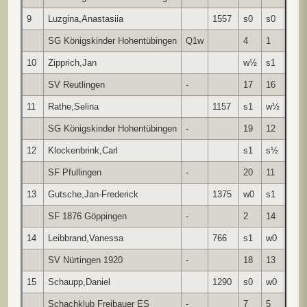
9
Luzgina,Anastasiia
1557
s0
s0
w1
SG Königskinder Hohentübingen
Q1w
4
1
15
10
Zipprich,Jan
w½
s1
w1
SV Reutlingen
-
17
16
11
11
Rathe,Selina
1157
s1
w½
s0
SG Königskinder Hohentübingen
-
19
12
10
12
Klockenbrink,Carl
s1
s½
w0
SF Pfullingen
-
20
11
4
13
Gutsche,Jan-Frederick
1375
w0
s1
w1
SF 1876 Göppingen
-
2
14
19
14
Leibbrand,Vanessa
766
s1
w0
s0
SV Nürtingen 1920
-
18
13
6
15
Schaupp,Daniel
1290
s0
w0
s0
Schachklub Freibauer ES
-
7
5
9