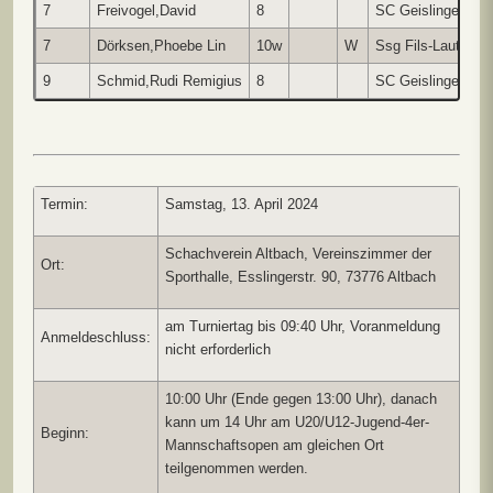
7
Freivogel,David
8
SC Geislingen
7
Dörksen,Phoebe Lin
10w
W
Ssg Fils-Lauter
9
Schmid,Rudi Remigius
8
SC Geislingen
Termin:
Samstag, 13. April 2024
Schachverein Altbach, Vereinszimmer der
Ort:
Sporthalle, Esslingerstr. 90, 73776 Altbach
am Turniertag bis 09:40 Uhr, Voranmeldung
Anmeldeschluss:
nicht erforderlich
10:00 Uhr (Ende gegen 13:00 Uhr), danach
kann um 14 Uhr am U20/U12-Jugend-4er-
Beginn:
Mannschaftsopen am gleichen Ort
teilgenommen werden.