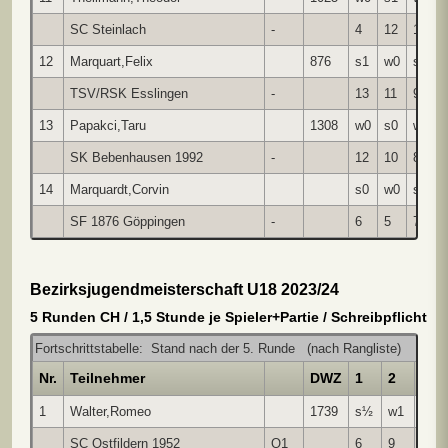
SC Steinlach
-
4
12
10
12
Marquart,Felix
876
s1
w0
s0
TSV/RSK Esslingen
-
13
11
9
13
Papakci,Taru
1308
w0
s0
w0
SK Bebenhausen 1992
-
12
10
8
14
Marquardt,Corvin
s0
w0
s0
SF 1876 Göppingen
-
6
5
7
Bezirksjugendmeisterschaft U18 2023/24
5 Runden CH / 1,5 Stunde je Spieler+Partie / Schreibpflicht
Fortschrittstabelle: Stand nach der 5. Runde (nach Rangliste)
Nr.
Teilnehmer
DWZ
1
2
3
1
Walter,Romeo
1739
s½
w1
s1
SC Ostfildern 1952
Q1
6
9
5