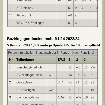
13
Klee,Lorenz
767
w0
s0
w0
+
s0
SF Deizisau
-
5
9
7
*
8
14
Jütting,Erik
w0
s0
TSV/RSK Esslingen
-
6
3
Bezirksjugendmeisterschaft U14 2023/24
5 Runden CH / 1,5 Stunde je Spieler+Partie / Schreibpflicht
Fortschrittstabelle: Stand nach der 5. Runde (nach Rangliste)
Nr.
Teilnehmer
DWZ
1
2
3
4
5
1
Seischab,Friedrich
s1
w1
w1
s½
s1
SV Nürtingen 1920
Q1
13
18
6
5
7
2
Gaiser,Georg
887
w0
s1
w1
s1
w1
SF Pfullingen
Q2
3
16
12
10
5
3
Sachdeva,Vihaan
1059
s1
w½
w0
s1
w1
SF 1876 Göppingen
Q3
2
4
5
9
6