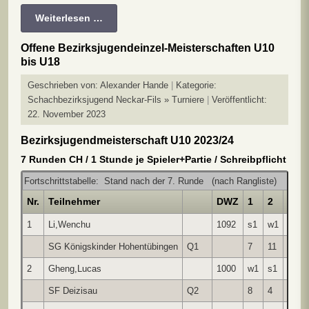
Weiterlesen …
Offene Bezirksjugendeinzel-Meisterschaften U10
bis U18
Geschrieben von:
Alexander Hande
Kategorie:
Schachbezirksjugend Neckar-Fils » Turniere
Veröffentlicht:
22. November 2023
Bezirksjugendmeisterschaft U10 2023/24
7 Runden CH / 1 Stunde je Spieler+Partie / Schreibpflicht
Fortschrittstabelle: Stand nach der 7. Runde (nach Rangliste)
Nr.
Teilnehmer
DWZ
1
2
3
1
Li,Wenchu
1092
s1
w1
s1
SG Königskinder Hohentübingen
Q1
7
11
5
2
Gheng,Lucas
1000
w1
s1
w1
SF Deizisau
Q2
8
4
15