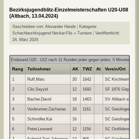
Bezirksjugendblitz-Einzelmeisterschaften U20-U08
(Altbach, 13.04.2024)
Geschrieben von:
Alexander Hande
Kategorie:
Schachbezirksjugend Neckar-Fils » Turniere
Veröffentlicht:
24. März 2024
Endstand U20 - U12 nach 11 Runden jeder gegen jeden, 5 Minuten pro P
Rang
Teilnehmer
AK
TWZ
At
Verein/Ort
1
Ruff,Marc
20
1642
SC Kirchheim/Tec
2
Cilo,Seyyid
12
1692
SF 1876 Göppinge
3
Bacher,David
18
1463
SV Altbach e.V.
4
Voxbrunner,Zacharias
16
1161
SC Geislingen
5
Schmöller,Kai
16
SC Geislingen
6
Peter,Leonard
12
1156
SC Ostfildern
7
Schmid,Toni Johannes
12
865
SC Geislingen