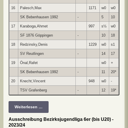
16
Palesch,Max
1171
w0
w0
+
SK Bebenhausen 1992
-
5
10
*
17
Karaboga,Ahmet
997
s½
w0
w0
SF 1876 Göppingen
-
10
18
8
18
Redzinsky,Denis
1229
w0
s1
w0
SV Reutlingen
-
14
17
7
19
Önal,Rafet
w0
+
s0
SK Bebenhausen 1992
-
11
20*
13
20
Knecht,Vincent
948
w0
-
TSV Grafenberg
-
12
19*
Weiterlesen …
Ausschreibung Bezirksjugendliga 6er (bis U20) -
2023/24