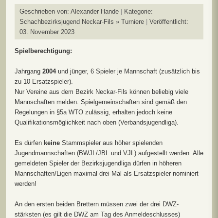
Geschrieben von:
Alexander Hande
Kategorie:
Schachbezirksjugend Neckar-Fils » Turniere
Veröffentlicht:
03. November 2023
Spielberechtigung:
Jahrgang
2004
und jünger, 6 Spieler je Mannschaft (zusätzlich bis
zu 10 Ersatzspieler).
Nur Vereine aus dem Bezirk Neckar-Fils können beliebig viele
Mannschaften melden. Spielgemeinschaften sind gemäß den
Regelungen in §5a WTO zulässig, erhalten jedoch keine
Qualifikationsmöglichkeit nach oben (Verbandsjugendliga).
Es dürfen
keine
Stammspieler aus höher spielenden
Jugendmannschaften (BWJL/JBL und VJL) aufgestellt werden. Alle
gemeldeten Spieler der Bezirksjugendliga dürfen in höheren
Mannschaften/Ligen maximal drei Mal als Ersatzspieler nominiert
werden!
An den ersten beiden Brettern müssen zwei der drei DWZ-
stärksten (es gilt die DWZ am Tag des Anmeldeschlusses)