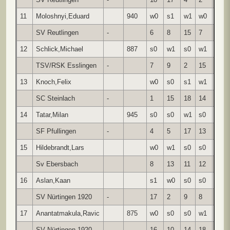
11
Moloshnyi,Eduard
940
w0
s1
w1
w0
s0
SV Reutlingen
-
6
8
15
7
4
12
Schlick,Michael
887
s0
w1
s0
w1
s0
TSV/RSK Esslingen
-
7
9
2
15
8
13
Knoch,Felix
w0
s0
s1
w1
w0
SC Steinlach
-
1
15
18
14
9
14
Tatar,Milan
945
s0
s0
w1
s0
w1
SF Pfullingen
-
4
5
17
13
18
15
Hildebrandt,Lars
w0
w1
s0
s0
w1
Sv Ebersbach
8
13
11
12
17
16
Aslan,Kaan
s1
w0
s0
s0
w0
SV Nürtingen 1920
-
17
2
9
8
10
17
Anantatmakula,Ravic
875
w0
s0
s0
w1
s0
SV Nürtingen 1920
-
16
10
14
18
15