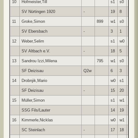
10
Hofmeister,Till
s1
s0
w0
SV Nürtingen 1920
-
19
8
4
11
Groke,Simon
899
w1
s0
w1
SV Ebersbach
-
3
1
17
12
Weber,Selim
s1
w0
s1
SV Altbach e.V.
-
18
5
7
13
Sandrou Izzi,Milena
795
w1
s0
w0
SF Deizisau
Q2w
6
3
8
14
Drobnjik,Mario
w0
s1
w0
SF Deizisau
-
15
20
6
15
Müller,Simon
s1
w1
s0
SSG Fils/Lauter
14
19
2
16
Kimmerle,Nicklas
w0
w1
s0
SC Steinlach
-
17
18
19