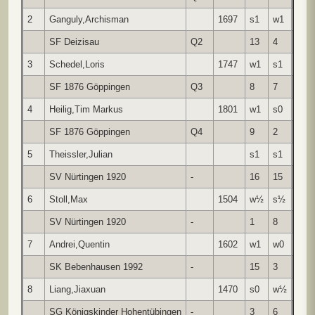
2
Ganguly,Archisman
1697
s1
w1
s½
SF Deizisau
Q2
13
4
3
3
Schedel,Loris
1747
w1
s1
w½
SF 1876 Göppingen
Q3
8
7
2
4
Heilig,Tim Markus
1801
w1
s0
s1
SF 1876 Göppingen
Q4
9
2
12
5
Theissler,Julian
s1
s1
w0
SV Nürtingen 1920
-
16
15
1
6
Stoll,Max
1504
w½
s½
w1
SV Nürtingen 1920
-
1
8
14
7
Andrei,Quentin
1602
w1
w0
s1
SK Bebenhausen 1992
-
15
3
18
8
Liang,Jiaxuan
1470
s0
w½
s1
SG Königskinder Hohentübingen
-
3
6
17