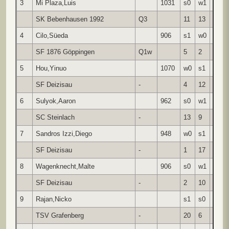
3
Mi Plaza,Luis
1031
s0
w1
s1
SK Bebenhausen 1992
Q3
11
13
9
4
Cilo,Süeda
906
s1
w0
s1
SF 1876 Göppingen
Q1w
5
2
10
5
Hou,Yinuo
1070
w0
s1
w0
SF Deizisau
-
4
12
1
6
Sulyok,Aaron
962
s0
w1
s1
SC Steinlach
-
13
9
14
7
Sandros Izzi,Diego
948
w0
s1
w0
SF Deizisau
-
1
17
12
8
Wagenknecht,Malte
906
s0
w1
s1
SF Deizisau
-
2
10
13
9
Rajan,Nicko
s1
s0
w0
TSV Grafenberg
-
20
6
3