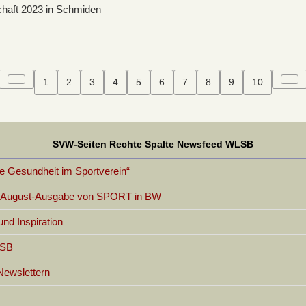
chaft 2023 in Schmiden
1
2
3
4
5
6
7
8
9
10
SVW-Seiten Rechte Spalte Newsfeed WLSB
 Gesundheit im Sportverein“
er August-Ausgabe von SPORT in BW
d Inspiration
LSB
Newslettern