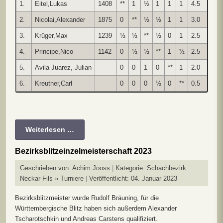
1.
Eitel,Lukas
1408
**
1
½
1
1
1
4.5
2.
Nicolai,Alexander
1875
0
**
½
½
1
1
3.0
3.
Krüger,Max
1239
½
½
**
½
0
1
2.5
4.
Principe,Nico
1142
0
½
½
**
1
½
2.5
5.
Avila Juarez, Julian
0
0
1
0
**
1
2.0
6.
Kreutner,Carl
0
0
0
½
0
**
0.5
Weiterlesen …
Bezirksblitzeinzelmeisterschaft 2023
Geschrieben von:
Achim Jooss
Kategorie:
Schachbezirk
Neckar-Fils » Turniere
Veröffentlicht: 04. Januar 2023
Bezirksblitzmeister wurde Rudolf Bräuning, für die
Württembergische Blitz haben sich außerdem Alexander
Tscharotschkin und Andreas Carstens qualifiziert.