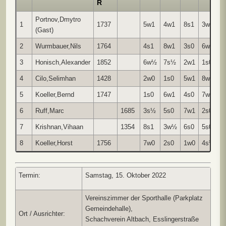
R
Portnov,Dmytro
1
1737
5w1
4w1
8s1
3w1
6
(Gast)
2
Wurmbauer,Nils
1764
4s1
8w1
3s0
6w1
7
3
Honisch,Alexander
1852
6w½
7s½
2w1
1s0
4
4
Cilo,Selimhan
1428
2w0
1s0
5w1
8w½
3
5
Koeller,Bernd
1747
1s0
6w1
4s0
7w1
8
6
Ruff,Marc
1685
3s½
5s0
7w1
2s0
1
7
Krishnan,Vihaan
1354
8s1
3w½
6s0
5s0
2
8
Koeller,Horst
1756
7w0
2s0
1w0
4s½
5
Termin:
Samstag, 15. Oktober 2022
Vereinszimmer der Sporthalle (Parkplatz
Gemeindehalle),
Ort / Ausrichter:
Schachverein Altbach, Esslingerstraße