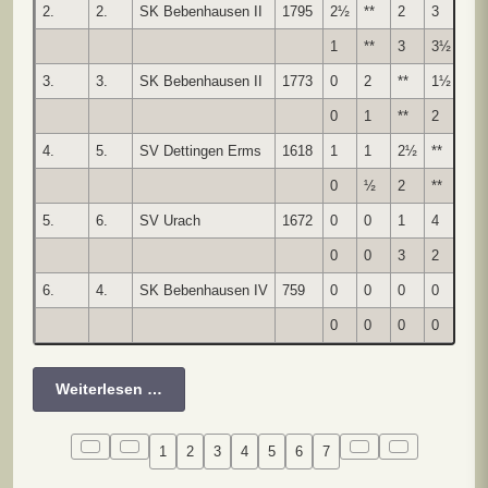
2.
2.
SK Bebenhausen II
1795
2½
**
2
3
4
1
**
3
3½
4
3.
3.
SK Bebenhausen II
1773
0
2
**
1½
3
0
1
**
2
1
4.
5.
SV Dettingen Erms
1618
1
1
2½
**
0
0
½
2
**
2
5.
6.
SV Urach
1672
0
0
1
4
**
0
0
3
2
**
6.
4.
SK Bebenhausen IV
759
0
0
0
0
0
0
0
0
0
2
Weiterlesen …
1
2
3
4
5
6
7