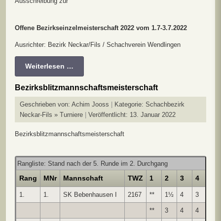
Ausschreibung zur
Offene Bezirkseinzelmeisterschaft 2022
vom 1.7-3.7.2022
Ausrichter: Bezirk Neckar/Fils / Schachverein Wendlingen
Weiterlesen …
Bezirksblitzmannschaftsmeisterschaft
Geschrieben von:
Achim Jooss
Kategorie:
Schachbezirk
Neckar-Fils » Turniere
Veröffentlicht: 13. Januar 2022
Bezirksblitzmannschaftsmeisterschaft
Rangliste: Stand nach der 5. Runde im 2. Durchgang
Rang
MNr
Mannschaft
TWZ
1
2
3
4
5
1.
1.
SK Bebenhausen I
2167
**
1½
4
3
4
**
3
4
4
4