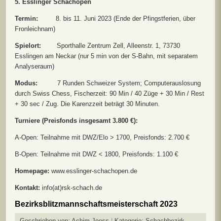
5. Esslinger Schachopen
Termin:
8. bis 11. Juni 2023 (Ende der Pfingstferien, über
Fronleichnam)
Spielort:
Sporthalle Zentrum Zell, Alleenstr. 1, 73730
Esslingen am Neckar (nur 5 min von der S-Bahn, mit separatem
Analyseraum)
Modus:
7 Runden Schweizer System; Computerauslosung
durch Swiss Chess, Fischerzeit: 90 Min / 40 Züge + 30 Min / Rest
+ 30 sec / Zug. Die Karenzzeit beträgt 30 Minuten.
Turniere (Preisfonds insgesamt 3.800 €):
A-Open: Teilnahme mit DWZ/Elo > 1700, Preisfonds: 2.700 €
B-Open: Teilnahme mit DWZ < 1800, Preisfonds: 1.100 €
Homepage:
www.esslinger-schachopen.de
Kontakt:
info(at)rsk-schach.de
Bezirksblitzmannschaftsmeisterschaft 2023
Geschrieben von:
Achim Jooss
Kategorie:
Schachbezirk