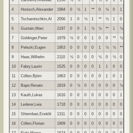
4
Honisch,Alexander
1984
0
½
1
**
0
½
0
1
1
5
Tscharotschkin,Al
2056
1
0
½
1
**
½
1
0
½
6
Gustain,Marc
2197
0
0
1
½
½
**
1
½
1
7
Goldinger,Peter
1979
½
0
0
1
0
0
**
½
½
8
Pelezki,Eugen
1953
0
0
0
0
1
½
½
**
1
9
Haas,Wilhelm
2110
½
0
0
0
½
0
½
0
**
10
Fabry,Laurin
1525
0
0
0
0
1
1
0
0
1
11
Cöllen,Björn
1863
0
0
0
0
0
1
0
1
0
12
Bajer,Renato
1819
0
½
0
0
0
0
0
½
0
13
Kauth,Lukas
1616
0
0
0
0
0
0
0
1
0
14
Lederer,Leia
1718
0
0
0
0
0
0
0
0
1
15
Shtembari,Enoklit
1311
0
0
0
0
0
0
0
0
1
16
Cöllen,Florian
1909
0
0
0
0
0
0
0
0
0
17
Fiala,Marco
1674
0
0
0
0
0
0
0
0
0