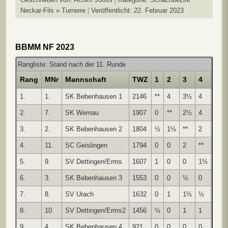
Neckar-Fils » Turniere
Veröffentlicht: 22. Februar 2023
BBMM NF 2023
Rangliste: Stand nach der 11. Runde
Rang
MNr
Mannschaft
TWZ
1
2
3
4
5
1.
1.
SK Bebenhausen 1
2146
**
4
3½
4
3
2.
7.
SK Wernau
1907
0
**
2½
4
4
3.
2.
SK Bebenhausen 2
1804
½
1½
**
2
4
4.
11.
SC Geislingen
1794
0
0
2
**
2½
5.
9.
SV Dettingen/Erms
1607
1
0
0
1½
**
6.
3.
SK Bebenhausen 3
1553
0
0
½
0
2
7.
8.
SV Urach
1632
0
1
1½
½
1½
8.
10.
SV Dettingen/Erms2
1456
½
0
1
1
1
9.
4.
SK Bebenhausen 4
921
0
0
0
0
0