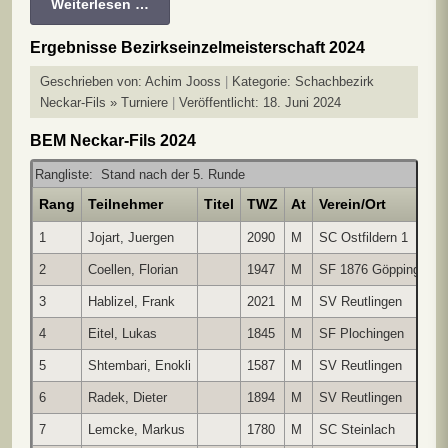
Weiterlesen …
Ergebnisse Bezirkseinzelmeisterschaft 2024
Geschrieben von:
Achim Jooss
Kategorie:
Schachbezirk
Neckar-Fils » Turniere
Veröffentlicht: 18. Juni 2024
BEM Neckar-Fils 2024
Rangliste: Stand nach der 5. Runde
Rang
Teilnehmer
Titel
TWZ
At
Verein/Ort
L
1
Jojart, Juergen
2090
M
SC Ostfildern 1
G
2
Coellen, Florian
1947
M
SF 1876 Göpping
G
3
Hablizel, Frank
2021
M
SV Reutlingen
G
4
Eitel, Lukas
1845
M
SF Plochingen
G
5
Shtembari, Enokli
1587
M
SV Reutlingen
G
6
Radek, Dieter
1894
M
SV Reutlingen
G
7
Lemcke, Markus
1780
M
SC Steinlach
G