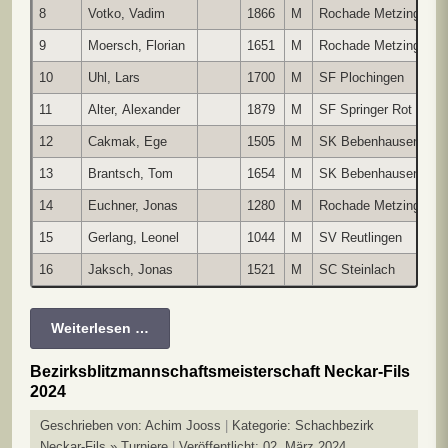
8
Votko, Vadim
1866
M
Rochade Metzing
U
9
Moersch, Florian
1651
M
Rochade Metzing
G
10
Uhl, Lars
1700
M
SF Plochingen
G
11
Alter, Alexander
1879
M
SF Springer Rot
G
12
Cakmak, Ege
1505
M
SK Bebenhausen
G
13
Brantsch, Tom
1654
M
SK Bebenhausen
G
14
Euchner, Jonas
1280
M
Rochade Metzing
G
15
Gerlang, Leonel
1044
M
SV Reutlingen
G
16
Jaksch, Jonas
1521
M
SC Steinlach
G
Weiterlesen …
Bezirksblitzmannschaftsmeisterschaft Neckar-Fils
2024
Geschrieben von:
Achim Jooss
Kategorie:
Schachbezirk
Neckar-Fils » Turniere
Veröffentlicht: 02. März 2024