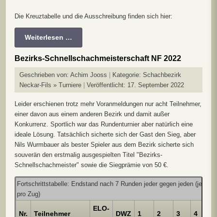
Die Kreuztabelle und die Ausschreibung finden sich hier:
Weiterlesen …
Bezirks-Schnellschachmeisterschaft NF 2022
Geschrieben von:
Achim Jooss
Kategorie:
Schachbezirk
Neckar-Fils » Turniere
Veröffentlicht: 17. September 2022
Leider erschienen trotz mehr Voranmeldungen nur acht Teilnehmer,
einer davon aus einem anderen Bezirk und damit außer
Konkurrenz. Sportlich war das Rundenturnier aber natürlich eine
ideale Lösung. Tatsächlich sicherte sich der Gast den Sieg, aber
Nils Wurmbauer als bester Spieler aus dem Bezirk sicherte sich
souverän den erstmalig ausgespielten Titel "Bezirks-
Schnellschachmeister" sowie die Siegprämie von 50 €.
Fortschrittstabelle: Endstand nach 7 Runden jeder gegen jeden (je 15
pro Zug)
ELO-
Nr.
Teilnehmer
DWZ
1
2
3
4
5