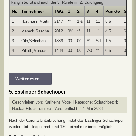
Rangliste: Stand nach der 3. Runde im 2. Durchgang
Nr.
Teilnehmer
TWZ
1
2
3
4
Punkte
SoBe
1
Hartmann,Martin
2147
**
1½
11
11
5.5
10.75
2
Mareck,Sascha
2012
0½
**
11
11
4.5
6.75
3
Cilo,Selimhan
1836
00
00
**
½1
1.5
0.75
4
Pillath,Marcus
1484
00
00
½0
**
0.5
0.75
Weiterlesen …
5. Esslinger Schachopen
Geschrieben von:
Karlheinz Vogel
Kategorie:
Schachbezirk
Neckar-Fils » Turniere
Veröffentlicht: 17. Mai 2023
Nach der Corona-Unterbrechung findet das Esslinger Schachopen
wieder statt. Insgesamt sind 180 Teilnehmer:innen möglich.