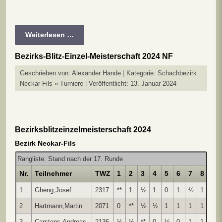
Weiterlesen …
Bezirks-Blitz-Einzel-Meisterschaft 2024 NF
Geschrieben von:
Alexander Hande
Kategorie:
Schachbezirk
Neckar-Fils » Turniere
Veröffentlicht: 13. Januar 2024
Bezirksblitzeinzelmeisterschaft 2024
Bezirk Neckar-Fils
Rangliste: Stand nach der 17. Runde
Nr.
Teilnehmer
TWZ
1
2
3
4
5
6
7
8
9
1
Gheng,Josef
2317
**
1
½
1
0
1
½
1
½
2
Hartmann,Martin
2071
0
**
½
½
1
1
1
1
1
3
Carstens,Andreas
2136
½
½
**
0
½
0
1
1
1