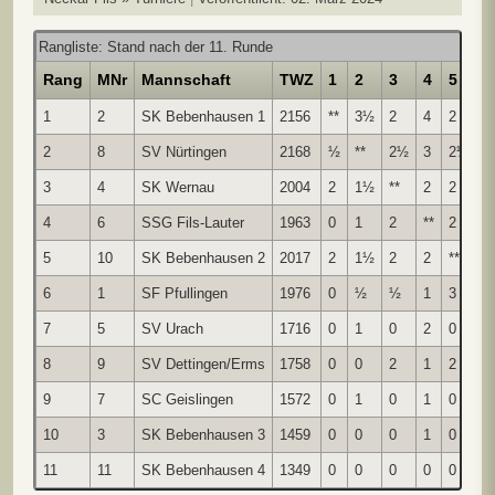
Rangliste: Stand nach der 11. Runde
Rang
MNr
Mannschaft
TWZ
1
2
3
4
5
6
1
2
SK Bebenhausen 1
2156
**
3½
2
4
2
4
2
8
SV Nürtingen
2168
½
**
2½
3
2½
3
3
4
SK Wernau
2004
2
1½
**
2
2
3
4
6
SSG Fils-Lauter
1963
0
1
2
**
2
3
5
10
SK Bebenhausen 2
2017
2
1½
2
2
**
1
6
1
SF Pfullingen
1976
0
½
½
1
3
**
7
5
SV Urach
1716
0
1
0
2
0
1
8
9
SV Dettingen/Erms
1758
0
0
2
1
2
1
9
7
SC Geislingen
1572
0
1
0
1
0
1
10
3
SK Bebenhausen 3
1459
0
0
0
1
0
1
11
11
SK Bebenhausen 4
1349
0
0
0
0
0
0