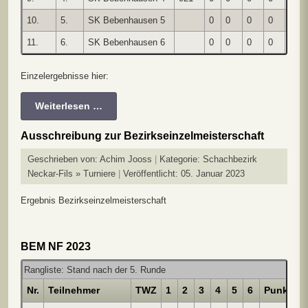
10.
5.
SK Bebenhausen 5
0
0
0
0
0
11.
6.
SK Bebenhausen 6
0
0
0
0
0
Einzelergebnisse hier:
Weiterlesen …
Ausschreibung zur Bezirkseinzelmeisterschaft
Geschrieben von:
Achim Jooss
Kategorie:
Schachbezirk
Neckar-Fils » Turniere
Veröffentlicht: 05. Januar 2023
Ergebnis Bezirkseinzelmeisterschaft
BEM NF 2023
Rangliste: Stand nach der 5. Runde
Nr.
Teilnehmer
TWZ
1
2
3
4
5
6
Punkte