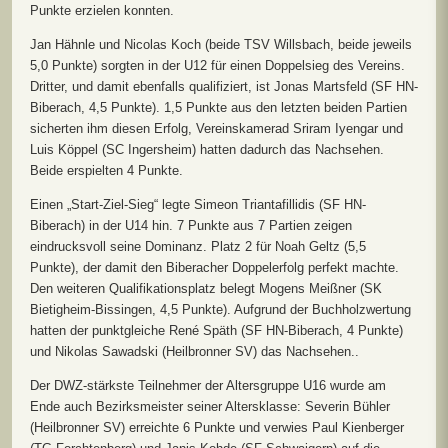
Punkte erzielen konnten.
Jan Hähnle und Nicolas Koch (beide TSV Willsbach, beide jeweils
5,0 Punkte) sorgten in der U12 für einen Doppelsieg des Vereins.
Dritter, und damit ebenfalls qualifiziert, ist Jonas Martsfeld (SF HN-
Biberach, 4,5 Punkte). 1,5 Punkte aus den letzten beiden Partien
sicherten ihm diesen Erfolg, Vereinskamerad Sriram Iyengar und
Luis Köppel (SC Ingersheim) hatten dadurch das Nachsehen.
Beide erspielten 4 Punkte.
Einen „Start-Ziel-Sieg“ legte Simeon Triantafillidis (SF HN-
Biberach) in der U14 hin. 7 Punkte aus 7 Partien zeigen
eindrucksvoll seine Dominanz. Platz 2 für Noah Geltz (5,5
Punkte), der damit den Biberacher Doppelerfolg perfekt machte.
Den weiteren Qualifikationsplatz belegt Mogens Meißner (SK
Bietigheim-Bissingen, 4,5 Punkte). Aufgrund der Buchholzwertung
hatten der punktgleiche René Späth (SF HN-Biberach, 4 Punkte)
und Nikolas Sawadski (Heilbronner SV) das Nachsehen..
Der DWZ-stärkste Teilnehmer der Altersgruppe U16 wurde am
Ende auch Bezirksmeister seiner Altersklasse: Severin Bühler
(Heilbronner SV) erreichte 6 Punkte und verwies Paul Kienberger