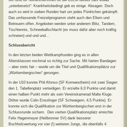
„unterbesetzt“: Krankheitsbedingt geb es einige Absagen. Doch
auch so wird in sieben Runden hart um jedes Pünktchen gekämpft.
Das umfassende Freizeitprogramm steht auch den Eltern und
Betreuern offen. Angeboten werden unter anderem Blitz, Tandem,
Tischtennis, Schneeballschlacht (es muss dafür aber noch kräftig
schneien) und und und...
Schlussbericht
In den letzten beiden Wettkampfrunden ging es in allen
Altersklassen nochmal so richtig zur Sache. Mit harten Bandagen
– aber stets fair – wurde um die Titel und Qualifikationsplätze zur
„Württembergischen“ gerungen.
In der U10 konnte Phil Afonso (SF Kornwestheim) mit zwei Siegen
den 1. Tabellenplatz verteidigen. Er erzielte 6,0 Punkte und damit
einen halben Punkt mehr als sein Vereinskamerad Malte Kluge.
Dritter wurde Colin Ensslinger (SF Schwaigern, 4,5 Punkte). Er
konnte sich die Qualifikation zur Württembergischen erst in der
Schlussrunde sichern. Den vierten Qualifikationsplatz erreichte
Felix Hagenmeyer (Heilbronner SV) dank besserer
Buchholzwertung vor vier (!) weiteren Jungs, die ebenfalls 4