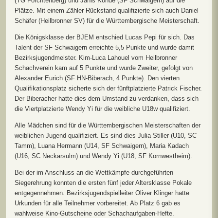
(TG Forchtenberg) und Janis Kohde (SF Schwaigern) auf die
Plätze. Mit einem Zähler Rückstand qualifizierte sich auch Daniel
Schäfer (Heilbronner SV) für die Württembergische Meisterschaft.
Die Königsklasse der BJEM entschied Lucas Pepi für sich. Das
Talent der SF Schwaigern erreichte 5,5 Punkte und wurde damit
Bezirksjugendmeister. Kim-Luca Lahouel vom Heilbronner
Schachverein kam auf 5 Punkte und wurde Zweiter, gefolgt von
Alexander Eurich (SF HN-Biberach, 4 Punkte). Den vierten
Qualifikationsplatz sicherte sich der fünftplatzierte Patrick Fischer.
Der Biberacher hatte dies dem Umstand zu verdanken, dass sich
die Viertplatzierte Wendy Yi für die weibliche U18w qualifiziert.
Alle Mädchen sind für die Württembergischen Meisterschaften der
weiblichen Jugend qualifiziert. Es sind dies Julia Stiller (U10, SC
Tamm), Luana Hermann (U14, SF Schwaigern), Maria Kadach
(U16, SC Neckarsulm) und Wendy Yi (U18, SF Kornwestheim).
Bei der im Anschluss an die Wettkämpfe durchgeführten
Siegerehrung konnten die ersten fünf jeder Altersklasse Pokale
entgegennehmen. Bezirksjugendspielleiter Oliver Klinger hatte
Urkunden für alle Teilnehmer vorbereitet. Ab Platz 6 gab es
wahlweise Kino-Gutscheine oder Schachaufgaben-Hefte.