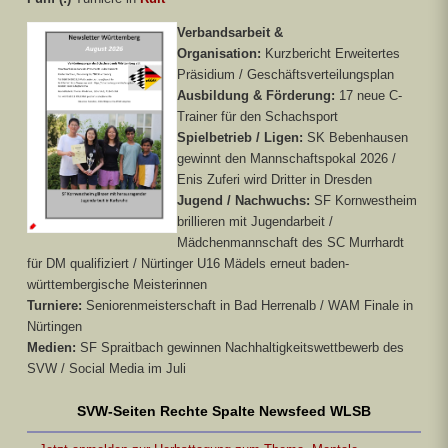
Verbandsarbeit &
Organisation:
Kurzbericht Erweitertes
Präsidium / Geschäftsverteilungsplan
Ausbildung & Förderung:
17 neue C-
Trainer für den Schachsport
Spielbetrieb / Ligen:
SK Bebenhausen
gewinnt den Mannschaftspokal 2026 /
Enis Zuferi wird Dritter in Dresden
Jugend / Nachwuchs:
SF Kornwestheim
brillieren mit Jugendarbeit /
Mädchenmannschaft des SC Murrhardt
für DM qualifiziert / Nürtinger U16 Mädels erneut baden-
württembergische Meisterinnen
Turniere:
Seniorenmeisterschaft in Bad Herrenalb / WAM Finale in
Nürtingen
Medien:
SF Spraitbach gewinnen Nachhaltigkeitswettbewerb des
SVW / Social Media im Juli
SVW-Seiten Rechte Spalte Newsfeed WLSB