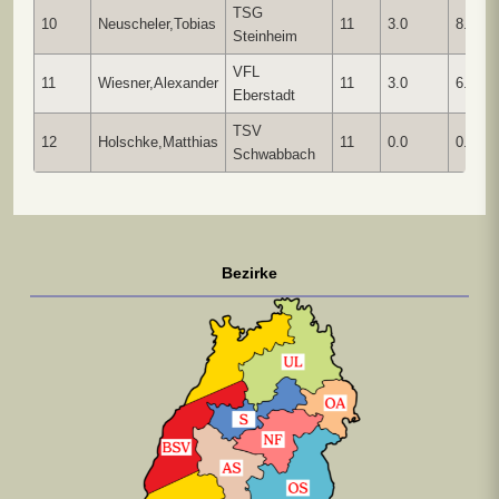
TSG
10
Neuscheler,Tobias
11
3.0
8.00
Steinheim
VFL
11
Wiesner,Alexander
11
3.0
6.00
Eberstadt
TSV
12
Holschke,Matthias
11
0.0
0.00
Schwabbach
Bezirke