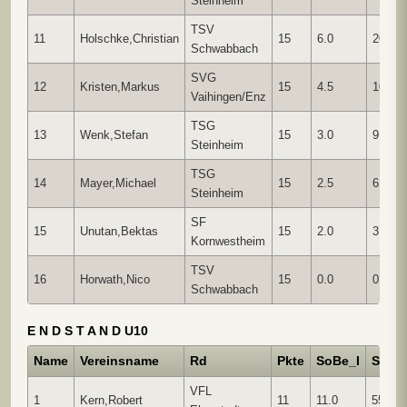
Steinheim
TSV
11
Holschke,Christian
15
6.0
20.00
Schwabbach
SVG
12
Kristen,Markus
15
4.5
10.75
Vaihingen/Enz
TSG
13
Wenk,Stefan
15
3.0
9.50
Steinheim
TSG
14
Mayer,Michael
15
2.5
6.75
Steinheim
SF
15
Unutan,Bektas
15
2.0
3.00
Kornwestheim
TSV
16
Horwath,Nico
15
0.0
0.00
Schwabbach
E N D S T A N D U10
Name
Vereinsname
Rd
Pkte
SoBe_I
SoBe_
VFL
1
Kern,Robert
11
11.0
55.00