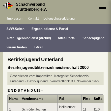
Schachverband
Württemberg e.V.
Impressum
Kontakt
Datenschutzerklärung
SVW-Seiten
Ergebnisdienst & Portal
Alter Ergebnisdienst (Archiv)
Altes Portal
Schachjugend
Verein finden
E-Mail
Bezirksjugend Unterland
Bezirksjugendblitzeinzelmeisterschaft 2000
Geschrieben von:
Importfilter
Kategorie:
Schachbezirk
Unterland » Bezirksjugend
Veröffentlicht: 30. November 1999
E N D S T A N D U18m
Name
Vereinsname
Rd
Pkte
SoBe_I
S
Heilbronner
1
Schröder,Jochen
11
11.0
5