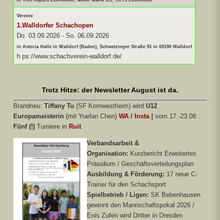
Vereine
1.Walldorfer Schachopen
Do. 03.09.2026
-
So. 06.09.2026
in Astoria Halle in Walldorf (Baden), Schwetzinger Straße 91 in 69190 Walldorf
h ps://www.schachverein-walldorf.de/
Trotz Hitze: der Newsletter August ist da.
Brandneu:
Tiffany Tu
(SF Kornwestheim) wird
U12
Europameisterin
(mit Yuefan Chen)
WA
/
Insta
|
vom 17.-23.08.:
Fünf (!)
Turniere in
Ruit
Verbandsarbeit &
Organisation:
Kurzbericht Erweitertes
Präsidium / Geschäftsverteilungsplan
Ausbildung & Förderung:
17 neue C-
Trainer für den Schachsport
Spielbetrieb / Ligen:
SK Bebenhausen
gewinnt den Mannschaftspokal 2026 /
Enis Zuferi wird Dritter in Dresden