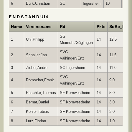
6
Burk,Christian
SC
Ingersheim
10
2.0
E N D S T A N D U14
Name
Vereinsname
Rd
Pkte
SoBe_I
So
SG
1
Uhl,Philipp
14
12.5
70
Meimsh./Güglingen
SVG
2
Schaller,Jan
14
11.5
59
Vaihingen/Enz
3
Zieher,Andre
SC Ingersheim
14
11.0
57
SVG
4
Römscher,Frank
14
9.0
35
Vaihingen/Enz
5
Raschke,Thomas
SF Kornwestheim
14
5.0
11
6
Bernat,Daniel
SF Kornwestheim
14
3.0
9.
7
Kohler,Tobias
SF Kornwestheim
14
3.0
5.
8
Lutz,Florian
SF Kornwestheim
14
1.0
3.