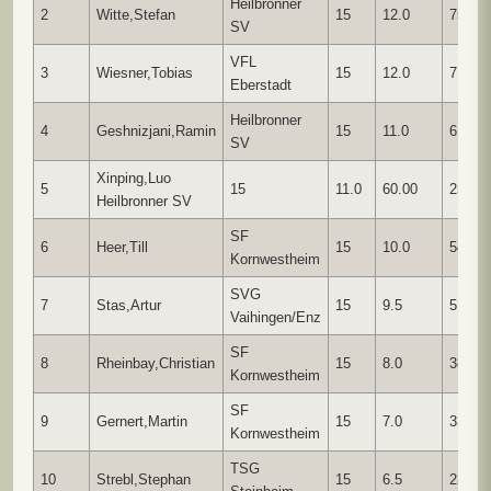
Heilbronner
2
Witte,Stefan
15
12.0
75.00
SV
VFL
3
Wiesner,Tobias
15
12.0
71.00
Eberstadt
Heilbronner
4
Geshnizjani,Ramin
15
11.0
61.50
SV
Xinping,Luo
5
15
11.0
60.00
258.5
Heilbronner SV
SF
6
Heer,Till
15
10.0
54.50
Kornwestheim
SVG
7
Stas,Artur
15
9.5
51.25
Vaihingen/Enz
SF
8
Rheinbay,Christian
15
8.0
38.50
Kornwestheim
SF
9
Gernert,Martin
15
7.0
33.50
Kornwestheim
TSG
10
Strebl,Stephan
15
6.5
23.75