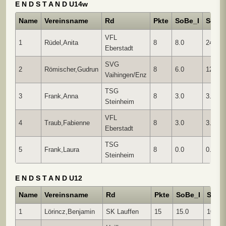
E N D S T A N D U14w
Name
Vereinsname
Rd
Pkte
SoBe_I
SoBe_
VFL
1
Rüdel,Anita
8
8.0
24.00
Eberstadt
SVG
2
Römischer,Gudrun
8
6.0
12.00
Vaihingen/Enz
TSG
3
Frank,Anna
8
3.0
3.00
Steinheim
VFL
4
Traub,Fabienne
8
3.0
3.00
Eberstadt
TSG
5
Frank,Laura
8
0.0
0.00
Steinheim
E N D S T A N D U12
Name
Vereinsname
Rd
Pkte
SoBe_I
SoBe_
1
Lörincz,Benjamin
SK Lauffen
15
15.0
105.0