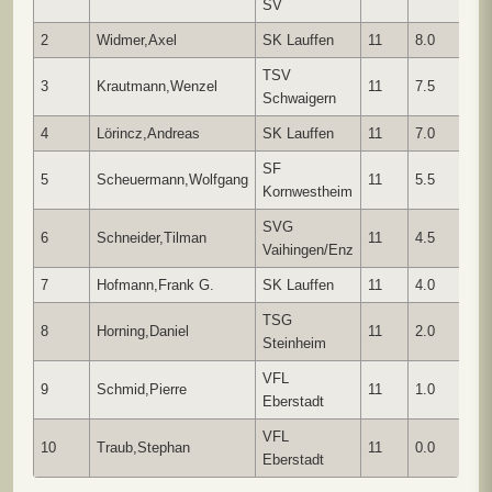
SV
2
Widmer,Axel
SK Lauffen
11
8.0
3
TSV
3
Krautmann,Wenzel
11
7.5
2
Schwaigern
4
Lörincz,Andreas
SK Lauffen
11
7.0
2
SF
5
Scheuermann,Wolfgang
11
5.5
1
Kornwestheim
SVG
6
Schneider,Tilman
11
4.5
1
Vaihingen/Enz
7
Hofmann,Frank G.
SK Lauffen
11
4.0
9
TSG
8
Horning,Daniel
11
2.0
1
Steinheim
VFL
9
Schmid,Pierre
11
1.0
0
Eberstadt
VFL
10
Traub,Stephan
11
0.0
0
Eberstadt