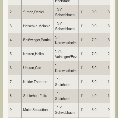
Eberstadt
TSV
2
Sutton,Daniel
11
9.0
39.00
Schwabbach
TSV
3
Holschke,Melanie
11
9.0
37.00
Schwabbach
SF
4
Beißwinger,Patrick
11
7.0
30.00
Kornwestheim
SVG
5
Kristen,Heiko
11
7.0
23.00
Vaihingen/Enz
SF
6
Unutan,Can
11
5.0
19.00
Kornwestheim
TSG
7
Kulder,Thorsten
11
5.0
13.00
Steinheim
TSG
8
Schierholt,Felix
11
4.0
13.00
Steinheim
TSV
9
Maier,Sebastian
11
3.0
9.00
Schwabbach